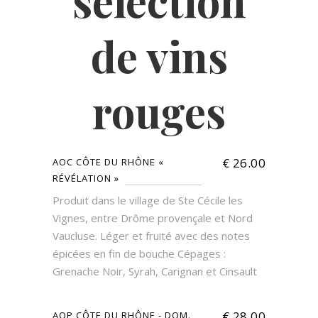
sélection
de vins
rouges
€
26.00
AOC CÔTE DU RHÔNE «
RÉVÉLATION »
Produit dans le village de Ste Cécile les
Vignes, entre Drôme provençale et Nord
Vaucluse. Léger et fruité avec des notes
épicées en fin de bouche Cépages :
Grenache Noir, Syrah, Carignan et Cinsault
€
28.00
AOP CÔTE DU RHÔNE - DOM.