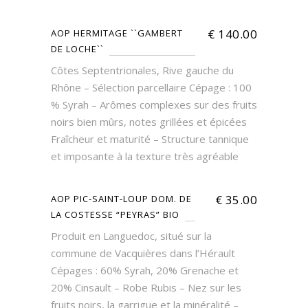
€
140.00
AOP HERMITAGE ``GAMBERT
DE LOCHE``
Côtes Septentrionales, Rive gauche du
Rhône – Sélection parcellaire Cépage : 100
% Syrah – Arômes complexes sur des fruits
noirs bien mûrs, notes grillées et épicées
Fraîcheur et maturité – Structure tannique
et imposante à la texture très agréable
€
35.00
AOP PIC-SAINT-LOUP DOM. DE
LA COSTESSE “PEYRAS” BIO
Produit en Languedoc, situé sur la
commune de Vacquières dans l’Hérault
Cépages : 60% Syrah, 20% Grenache et
20% Cinsault – Robe Rubis – Nez sur les
fruits noirs, la garrigue et la minéralité –