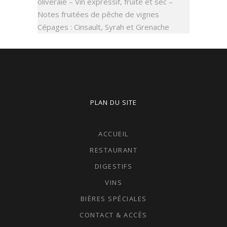
oliveraie – Vin expressif, fruité et sec –
Notes fruitées de pêche de vignes
Cépages : Cinsault, Syrah et Grenache
PLAN DU SITE
ACCUEIL
RESTAURANT
DIGESTIFS
VINS
BIÈRES SPÉCIALES
CONTACT & ACCÈS