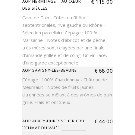
€
115.00
AOP HERMITAGE `` AU CŒUR
DES SIÈCLES``
Cave de Tain - Côtes du Rhône
septentrionales, rive gauche du Rhône –
Sélection parcellaire Cépage : 100 %
Marsanne - Notes d’abricot et de pêche
très mûres sont relayées par une finale
d’amande grillée et de coing. Un vin racé,
d’une garde exceptionnelle
€
68.00
AOP SAVIGNY-LÈS-BEAUNE
Cépage : 100% Chardonnay - Château de
Meursault - Notes de fruits jaunes
citronnées se mêlant à des arômes de pain
grillé. Frais et onctueux
€
44.00
AOP AUXEY-DURESSE 1ER CRU
``CLIMAT DU VAL``