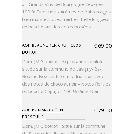
» - Grands Vins de Bourgogne Cépages :
100 % Pinot noir - Arômes de fruits rouges
bien mûrs et notes fraîches. Belle longueur
en bouche sur des notes boisées
€
69.00
AOP BEAUNE 1ER CRU ``CLOS
DU ROI``
Dom. JM Giboulot - Exploitation familiale
située sur la commune de Savigny-lès-
Beaune Nez centré sur le fruit noir avec
des notes de chocolat noir - Notes florales
en bouche Cépage : 100 % Pinot Noir
€
79.00
AOC POMMARD ``EN
BRESCUL``
Dom. JM Giboulot - Situé sur la commune
de Savigny-lès-Beaune Notes de noyaux