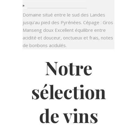
»
Domaine situé entre le sud des Landes
jusqu’au pied des Pyrénées. Cépage : Gros
Manseng doux Excellent équilibre entre
acidité et douceur, onctueux et frais, notes
de bonbons acidulés.
Notre
sélection
de vins