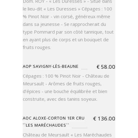
Dom. ROY - « Les Duresses » - Situé dans
le lieu-dit « Les Duresses » Cépages : 100
% Pinot Noir - vin corsé, généreux même
dans sa jeunesse - Se rapprocherait du
type Pommard par son côté tannique, tout
en ayant plus de corps et un bouquet de
fruits rouges.
€
58.00
AOP SAVIGNY-LÈS-BEAUNE
Cépages : 100 % Pinot Noir - Château de
Meursault - Arômes de fruits rouges,
d’épices - une bouche équilibrée et bien
construite, avec des tanins soyeux.
€
136.00
AOC ALOXE-CORTON 1ER CRU
``LES MARÉCHAUDES``
Château de Meursault « Les Maréchaudes