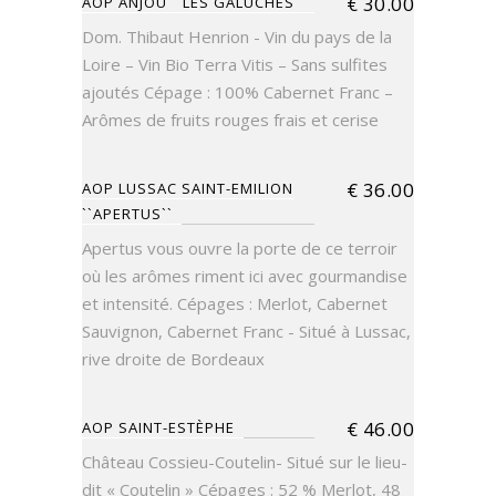
€
30.00
AOP ANJOU ``LES GALUCHES``
Dom. Thibaut Henrion - Vin du pays de la
Loire – Vin Bio Terra Vitis – Sans sulfites
ajoutés Cépage : 100% Cabernet Franc –
Arômes de fruits rouges frais et cerise
€
36.00
AOP LUSSAC SAINT-EMILION
``APERTUS``
Apertus vous ouvre la porte de ce terroir
où les arômes riment ici avec gourmandise
et intensité. Cépages : Merlot, Cabernet
Sauvignon, Cabernet Franc - Situé à Lussac,
rive droite de Bordeaux
€
46.00
AOP SAINT-ESTÈPHE
Château Cossieu-Coutelin- Situé sur le lieu-
dit « Coutelin » Cépages : 52 % Merlot, 48