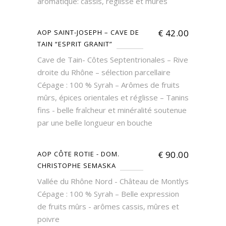
aromatique: cassis, réglisse et mûres
€
42.00
AOP SAINT-JOSEPH – CAVE DE
TAIN “ESPRIT GRANIT”
Cave de Tain- Côtes Septentrionales – Rive
droite du Rhône – sélection parcellaire
Cépage : 100 % Syrah – Arômes de fruits
mûrs, épices orientales et réglisse – Tanins
fins - belle fraîcheur et minéralité soutenue
par une belle longueur en bouche
€
90.00
AOP CÔTE ROTIE - DOM.
CHRISTOPHE SEMASKA
Vallée du Rhône Nord - Château de Montlys
Cépage : 100 % Syrah – Belle expression
de fruits mûrs - arômes cassis, mûres et
poivre